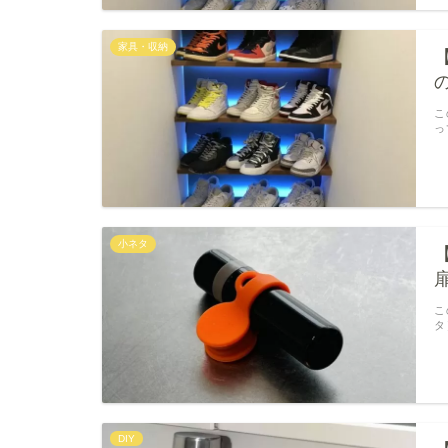
家具・収納
こ
っ
小ネタ
こ
タ
DIY