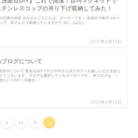
【洗面台DIY】これで清潔！百均マグネットで
ステンレスコップの吊り下げ収納してみた！
の記事の内容 みなさんこんにちは、ズーチーです！ 洗面台で毎日つかう
ップ、皆さんどう収納していますか？ 出しっぱなし …
2021年6月17日
当ブログについて
生DIYについて 数あるDIYブログの中から当ブログへお越しいただきあり
とうございます。ブログを運営しているズーチーです。 本ブログは、一
的にいうDIY（日曜大 …
2021年6月16日
9
10
11
12