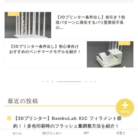
【3Dプリンター条件出し】糸引き？柱
状パターンに発生するバリ型形状不良
ホーム
の...
3Dプリンター
【3Dプリンター条件出し】初心者向け
おすすめのベンチマークモデルを紹介！
DIY
子育て
最近の投稿
MENU
【3Dプリンター】BambuLab X1C フィラメント節
約！！多色印刷時のフラッシュ量調整方法を紹介！
DIY
ホーム
3Dプリンター
子育て