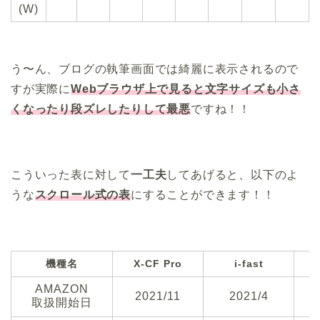
(W)
う〜ん、ブログの執筆画面では綺麗に表示されるので
すが実際に
Webブラウザ上で見ると文字サイズも小さ
くなったり段ズレしたりして最悪
ですね！！
こういった表に対して
一工夫
してあげると、以下のよ
うな
スクロール式の表
にすることができます！！
機種名
X-CF Pro
i-fast
AMAZON
2021/11
2021/4
取扱開始日