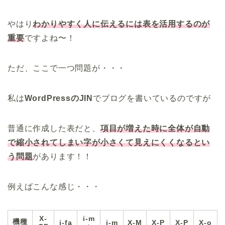
やはり
わかりやすく人に伝えるには表を活用するのが
重要
ですよね〜！
ただ、ここで一つ問題が・・・
私は
WordPressのJIN
でブログを書いているのですが
普通に作成した表だと、
項目が増えた時に全体が自動
で縮小されてしまい字が小さくて見えにくくなるとい
う問題
があります！！
例えばこんな感じ・・・
X-
i-m
機種
i-fa
i-m
X-M
X-P
X-P
X-o