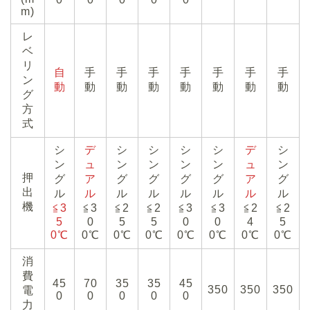
m)
レ
ベ
リ
自
手
手
手
手
手
手
手
ン
動
動
動
動
動
動
動
動
グ
方
式
シ
デ
シ
シ
シ
シ
デ
シ
ン
ュ
ン
ン
ン
ン
ュ
ン
押
グ
ア
グ
グ
グ
グ
ア
グ
出
ル
ル
ル
ル
ル
ル
ル
ル
機
≦3
≦3
≦2
≦2
≦3
≦3
≦2
≦2
5
0
5
5
0
0
4
5
0℃
0℃
0℃
0℃
0℃
0℃
0℃
0℃
消
費
45
70
35
35
45
350
350
350
電
0
0
0
0
0
力