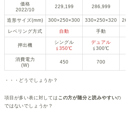
価格
229,199
286,999
2022/10
造形サイズ(mm)
300×250×300
330×250×320
26
レベリング方式
自動
手動
シングル
デュアル
押出機
≦350℃
≦300℃
消費電力
450
700
(W)
・・・どうでしょうか？
項目が多い表に対しては
この方が随分と読みやすい
の
ではないでしょうか？