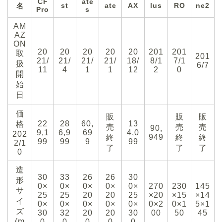
CF
ate
st
ate
AX
lus
RO
ne2
名
Pro
s
AM
AZ
ON
20
20
20
20
20
201
201
取
201
21/
21/
21/
21/
18/
8/1
7/1
扱
6/7
11
4
1
1
12
2
0
開
始
日
価
販
販
販
22
28
60,
13
格
売
売
売
90,
9,1
6,9
69
4,0
202
949
終
終
終
99
99
9
99
2/1
了
了
了
0
造
30
33
26
26
30
形
0×
0×
0×
0×
0×
270
230
145
サ
25
25
20
20
25
×20
×15
×14
イ
0×
0×
0×
0×
0×
0×2
0×1
5×1
ズ
30
32
20
20
30
00
50
45
(m
0
0
0
0
0