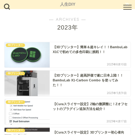
人生DIY
― ARCHIVES ―
2023年
3Dプリンター
【3Dプリンター】簡単＆超キレイ！！BambuLab
X1Cで初めての多色印刷に挑戦！！
2023年8月10日
3Dプリンター
【3Dプリンター】超高評価で遂に日本上陸！！
BambuLab X1-Carbon Combo を使ってみ
た！！
2023年5月31日
3Dプリンター
【Curaスライサー設定】Z軸の微調整に！Zオフセ
ットのプラグイン追加方法を紹介！
2023年4月17日
3Dプリンター
【Curaスライサー設定】3Dプリンター初心者向