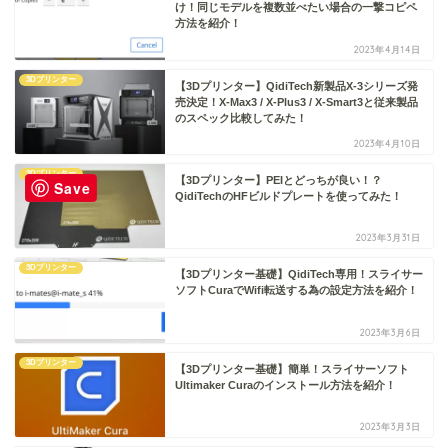
け！同じモデルを複数並べたい場合の一撃コピペ
方法を紹介！
2023年4月14日
3Dプリンター
【3Dプリンター】QidiTech新製品X-3シリーズ発
売決定！X-Max3 / X-Plus3 / X-Smart3と従来製品
のスペック比較してみた！
2023年4月10日
3Dプリンター
【3Dプリンター】PEIとどっちが良い！？
Save
QidiTechのHFビルドプレートを使ってみた！
2023年3月31日
3Dプリンター
【3Dプリンター基礎】QidiTech専用！スライサー
ソフトCuraでWifi転送する為の設定方法を紹介！
2023年3月6日
3Dプリンター
【3Dプリンター基礎】簡単！スライサーソフト
Ultimaker Curaのインストール方法を紹介！
2023年3月3日